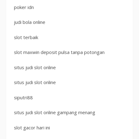
poker idn
judi bola online
slot terbaik
slot maxwin deposit pulsa tanpa potongan
situs judi slot online
situs judi slot online
siputri88
situs judi slot online gampang menang
slot gacor hari ini