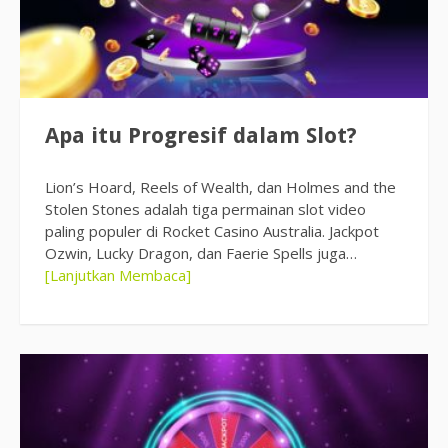
Apa itu Progresif dalam Slot?
Lion’s Hoard, Reels of Wealth, dan Holmes and the
Stolen Stones adalah tiga permainan slot video
paling populer di Rocket Casino Australia. Jackpot
Ozwin, Lucky Dragon, dan Faerie Spells juga…
[Lanjutkan Membaca]