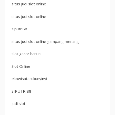
situs judi slot online
situs judi slot online
siputri88
situs judi slot online gampang menang
slot gacor hari ini
Slot Online
ekowisatacukunyinyi
SIPUTRI88
judi slot