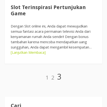
Slot Terinspirasi Pertunjukan
Game
Dengan Slot online ini, Anda dapat mewujudkan
semua fantasi acara permainan televisi Anda dari
kenyamanan rumah Anda sendiri! Dengan bonus
tambahan karena mencoba mendapatkan uang
sungguhan, Anda dapat mengambil kesempatan…
[Lanjutkan Membaca]
Paginasi
Laman
Laman
Laman
3
1
2
pos
Cari