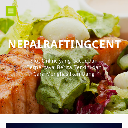
Lompat
ke
konten
NEPALRAFTINGCENT
Slot Online yang Gacor dan
Terpercaya: Berita Terkini dan
Cara Menghasilkan Uang