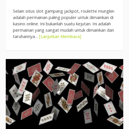
Selain situs slot gampang jackpot, roulette mungkin
adalah permainan paling populer untuk dimainkan di
kasino online. Ini bukanlah suatu kejutan. Ini adalah
permainan yang sangat mudah untuk dimainkan dan
taruhannya…
[Lanjutkan Membaca]