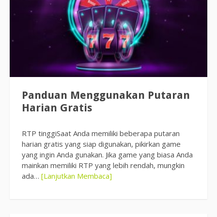
Panduan Menggunakan Putaran
Harian Gratis
RTP tinggiSaat Anda memiliki beberapa putaran
harian gratis yang siap digunakan, pikirkan game
yang ingin Anda gunakan. Jika game yang biasa Anda
mainkan memiliki RTP yang lebih rendah, mungkin
ada…
[Lanjutkan Membaca]