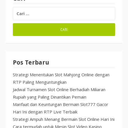
CARI
UNTUK:
Pos Terbaru
Strategi Menentukan Slot Mahjong Online dengan
RTP Paling Menguntungkan
Jadwal Turnamen Slot Online Berhadiah Miliaran
Rupiah yang Paling Dinantikan Pemain
Manfaat dan Keuntungan Bermain Slot777 Gacor
Hari Ini dengan RTP Live Terbaik
Strategi Ampuh Menang Bermain Slot Online Hari Ini
Cara termudah untuk Mesin Slot Video Kasino