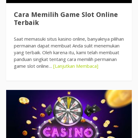
Cara Memilih Game Slot Online
Terbaik
Saat memasuki situs kasino online, banyaknya pilihan
permainan dapat membuat Anda sulit menemukan
yang terbaik. Oleh karena itu, kami telah membuat
panduan singkat tentang cara memilih permainan
game slot online…
[Lanjutkan Membaca]